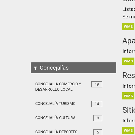
Lista
Se mu
WMS
Apa
Infor
WMS
Concejalías
Res
CONCEJALÍA COMERCIO Y
19
Infor
DESARROLLO LOCAL
WMS
CONCEJALÍA TURISMO
14
Sit
CONCEJALÍA CULTURA
8
Infor
WMS
CONCEJALÍA DEPORTES
5