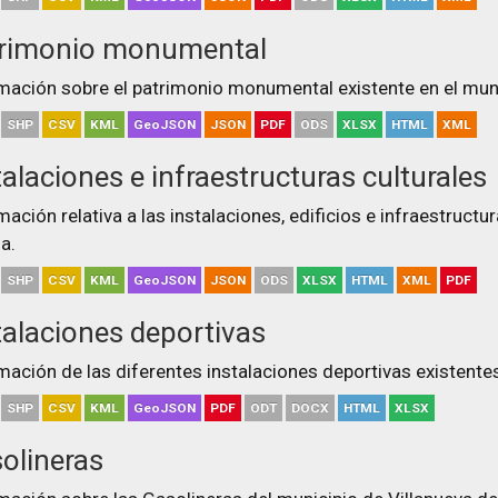
rimonio monumental
mación sobre el patrimonio monumental existente en el munic
SHP
CSV
KML
GeoJSON
JSON
PDF
ODS
XLSX
HTML
XML
talaciones e infraestructuras culturales
mación relativa a las instalaciones, edificios e infraestructu
a.
SHP
CSV
KML
GeoJSON
JSON
ODS
XLSX
HTML
XML
PDF
talaciones deportivas
mación de las diferentes instalaciones deportivas existentes
SHP
CSV
KML
GeoJSON
PDF
ODT
DOCX
HTML
XLSX
olineras