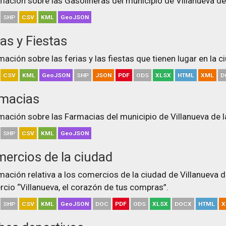
mación sobre las Gasolineras del municipio de Villanueva de
SHP
CSV
KML
GeoJSON
ias y Fiestas
mación sobre las ferias y las fiestas que tienen lugar en la c
CSV
KML
GeoJSON
SHP
JSON
PDF
ODS
XLSX
HTML
XML
D
macias
mación sobre las Farmacias del municipio de Villanueva de l
SHP
CSV
KML
GeoJSON
ercios de la ciudad
mación relativa a los comercios de la ciudad de Villanueva 
cio “Villanueva, el corazón de tus compras”.
SHP
CSV
KML
GeoJSON
DOC
PDF
ODS
XLSX
DOCX
HTML
X