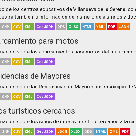
do de los centros educativos de Villanueva de la Serena: co
estra también la información del número de alumnos y doc
SHP
CSV
KML
GeoJSON
ODS
XLSX
HTML
XML
PDF
JSON
rcamiento para motos
mación sobre las aparcamientos para motos del municipio de
SHP
CSV
KML
GeoJSON
idencias de Mayores
mación sobre las Residencias de Mayores del municipio de V
SHP
CSV
KML
GeoJSON
ios turísticos cercanos
mación sobre los sitios de interés turístico cercanos a la ci
SHP
CSV
KML
GeoJSON
JSON
XLSX
ODS
HTML
XML
PDF