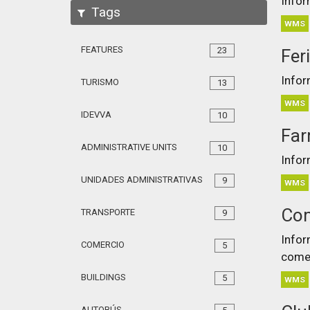
Infor
Tags
WMS
FEATURES
23
Fer
Infor
TURISMO
13
WMS
IDEVVA
10
Far
ADMINISTRATIVE UNITS
10
Infor
UNIDADES ADMINISTRATIVAS
9
WMS
Com
TRANSPORTE
9
Infor
COMERCIO
5
comer
BUILDINGS
5
WMS
AUTOBÚS