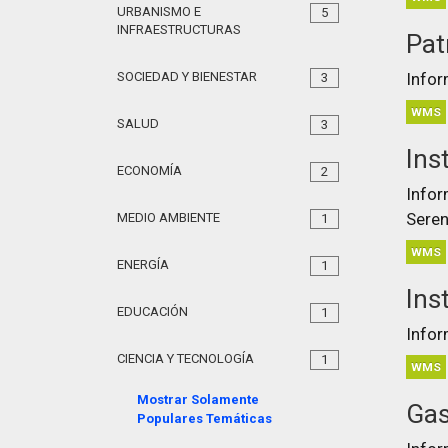
URBANISMO E
5
INFRAESTRUCTURAS
Pat
SOCIEDAD Y BIENESTAR
Infor
3
WMS
SALUD
3
Ins
ECONOMÍA
2
Infor
Seren
MEDIO AMBIENTE
1
WMS
ENERGÍA
1
Ins
EDUCACIÓN
1
Infor
CIENCIA Y TECNOLOGÍA
1
WMS
Mostrar Solamente
Gas
Populares Temáticas