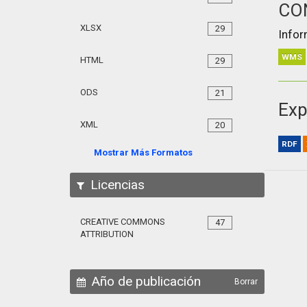
CO
XLSX
29
Infor
WMS
HTML
29
ODS
21
Exp
XML
20
RDF
Mostrar Más Formatos
Licencias
CREATIVE COMMONS
47
ATTRIBUTION
Año de publicación
Borrar