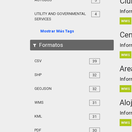
Clu
5
Infor
UTILITY AND GOVERNMENTAL
4
SERVICES
WMS
Mostrar Más Tags
Cen
Formatos
Infor
WMS
CSV
39
Are
SHP
32
Infor
GEOJSON
32
WMS
Alo
WMS
31
Infor
KML
31
WMS
PDF
30