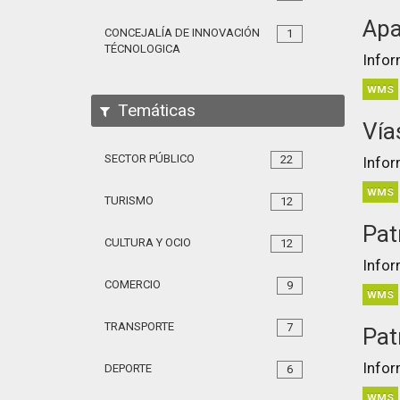
Apa
CONCEJALÍA DE INNOVACIÓN
1
TÉCNOLOGICA
Infor
WMS
Temáticas
Vía
SECTOR PÚBLICO
22
Infor
WMS
TURISMO
12
Pat
CULTURA Y OCIO
12
Infor
COMERCIO
9
WMS
TRANSPORTE
7
Pat
Infor
DEPORTE
6
WMS