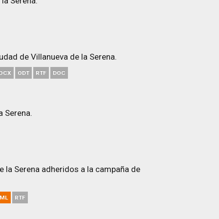
 la Serena.
iudad de Villanueva de la Serena.
OCX
ODT
RTF
DOC
a Serena.
de la Serena adheridos a la campaña de
ML
RTF