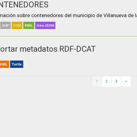
NTENEDORES
mación sobre contenedores del municipio de Villanueva de l
SHP
CSV
KML
GeoJSON
ortar metadatos RDF-DCAT
XML
Turtle
1
2
3
»