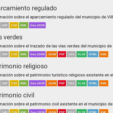
rcamiento regulado
mación sobre el aparcamiento regulado del municipio de Vill
SHP
CSV
KML
GeoJSON
s verdes
mación sobre el trazado de las vías verdes del municipio de 
SHP
CSV
KML
GeoJSON
JSON
PDF
ODS
XLSX
HTML
XML
rimonio religioso
mación sobre el patrimonio turístico religioso existente en e
SHP
CSV
KML
GeoJSON
JSON
PDF
ODS
XLSX
HTML
XML
rimonio civil
mación sobre el patrimonio civil existente en el municipio de
SHP
CSV
KML
GeoJSON
JSON
PDF
ODS
XLSX
HTML
XML