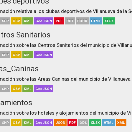
bes deportivos
mación relativa a los clubes deportivos de Villanueva de la S
SHP
CSV
KML
GeoJSON
PDF
ODT
DOCX
HTML
XLSX
tros Sanitarios
mación sobre las Centros Sanitarios del municipio de Villanu
SHP
CSV
KML
GeoJSON
as_Caninas
mación sobre las Areas Caninas del municipio de Villanueva 
SHP
CSV
KML
GeoJSON
jamientos
mación sobre los hoteles y alojamientos del municipio de Vi
SHP
CSV
KML
GeoJSON
JSON
PDF
ODS
XLSX
HTML
XML