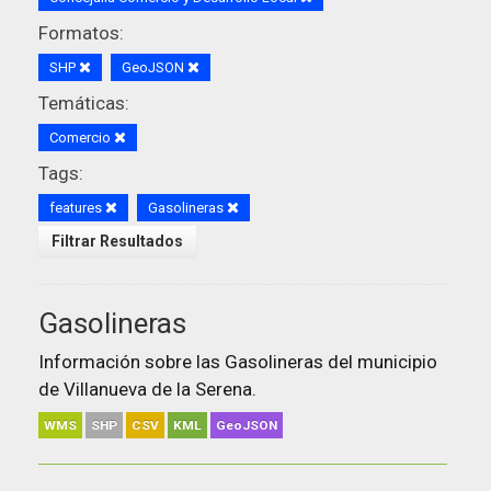
Formatos:
SHP
GeoJSON
Temáticas:
Comercio
Tags:
features
Gasolineras
Filtrar Resultados
Gasolineras
Información sobre las Gasolineras del municipio
de Villanueva de la Serena.
WMS
SHP
CSV
KML
GeoJSON