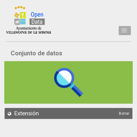
Inicio
Conjunto de datos
Datos
Conjuntos de datos
Concejalía
Temáticas
Acerca de
API
Extensión
Borrar
Actualización
Noticias