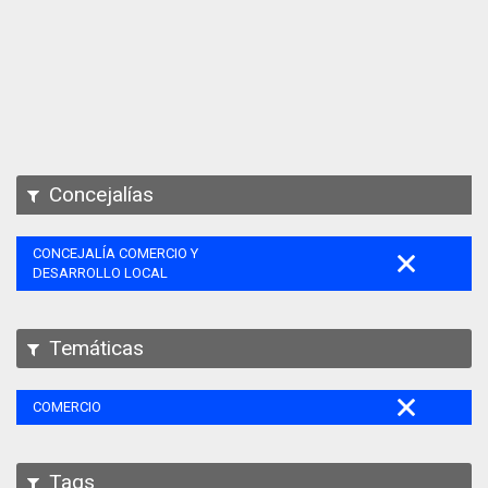
Apps
Participa
Documentación
SPARQL
Concejalías
CONCEJALÍA COMERCIO Y
DESARROLLO LOCAL
Temáticas
COMERCIO
Tags