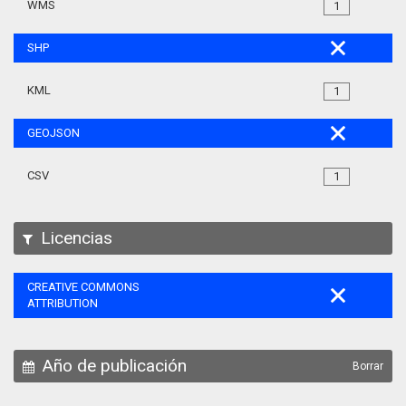
WMS
1
SHP
KML
1
GEOJSON
CSV
1
Licencias
CREATIVE COMMONS
ATTRIBUTION
Año de publicación
Borrar