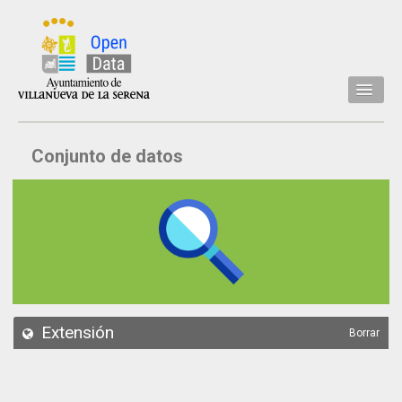
Inicio
Conjunto de datos
Datos
Conjuntos de datos
Concejalía
Temáticas
Acerca de
API
Extensión
Borrar
Actualización
Noticias