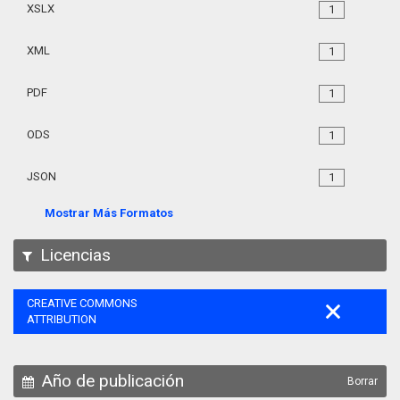
XSLX
1
XML
1
PDF
1
ODS
1
JSON
1
Mostrar Más Formatos
Licencias
CREATIVE COMMONS
ATTRIBUTION
Año de publicación
Borrar