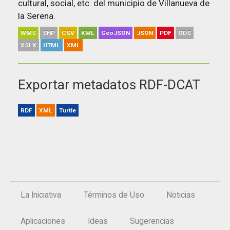
cultural, social, etc. del municipio de Villanueva de
la Serena.
WMS
SHP
CSV
KML
GeoJSON
JSON
PDF
ODS
XSLX
HTML
XML
Exportar metadatos RDF-DCAT
RDF
XML
Turtle
La Iniciativa
Términos de Uso
Noticias
Aplicaciones
Ideas
Sugerencias