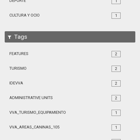
DEPORTE
1
CULTURA Y OCIO
1
Tags
FEATURES
2
TURISMO
2
IDEVVA
2
ADMINISTRATIVE UNITS
2
VVA_TURISMO_EQUIPAMIENTO_105
1
VVA_AREAS_CANINAS_105
1