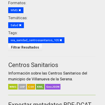
Formatos:
WMS
Temáticas:
Salud
Tags:
vva_sanidad_centrossanitarios_105
Filtrar Resultados
Centros Sanitarios
Información sobre las Centros Sanitarios del
municipio de Villanueva de la Serena.
WMS
SHP
CSV
KML
GeoJSON
Exportar metadatos RDF-DCAT