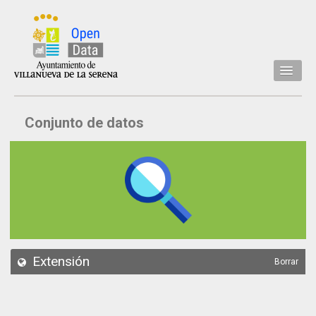
Inicio
Conjunto de datos
Datos
Conjuntos de datos
Concejalía
Temáticas
Acerca de
API
Extensión
Borrar
Actualización
Noticias