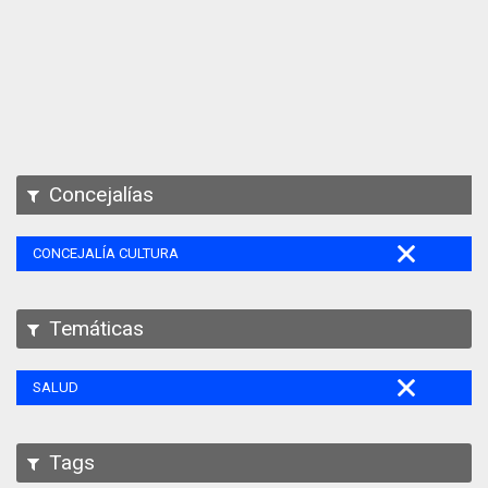
Apps
Participa
Documentación
SPARQL
Concejalías
CONCEJALÍA CULTURA
Temáticas
SALUD
Tags