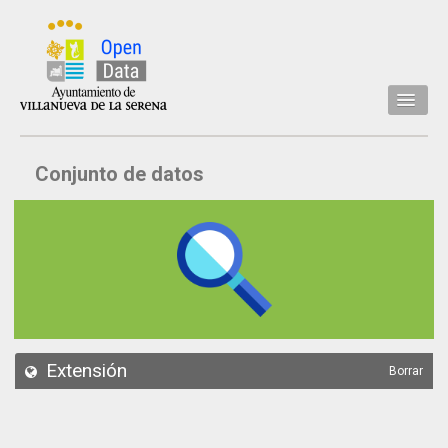
Inicio
Conjunto de datos
Datos
Conjuntos de datos
Concejalía
Temáticas
Acerca de
API
Extensión
Borrar
Actualización
Noticias