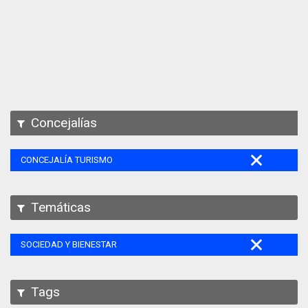
Apps
Participa
Documentación
SPARQL
Concejalías
CONCEJALÍA TURISMO
Temáticas
SOCIEDAD Y BIENESTAR
Tags