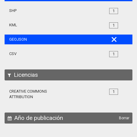
SHP
1
KML
1
GEOJSON
CSV
1
Licencias
CREATIVE COMMONS
1
ATTRIBUTION
Año de publicación
Borrar