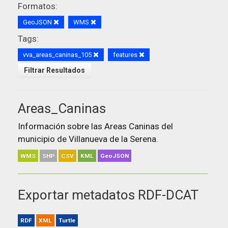
Formatos:
GeoJSON
WMS
Tags:
vva_areas_caninas_105
features
Filtrar Resultados
Areas_Caninas
Información sobre las Areas Caninas del
municipio de Villanueva de la Serena.
WMS
SHP
CSV
KML
GeoJSON
Exportar metadatos RDF-DCAT
RDF
XML
Turtle