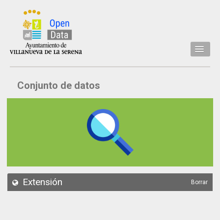
Inicio
Conjunto de datos
Datos
Conjuntos de datos
Concejalía
Temáticas
Acerca de
API
Extensión
Borrar
Actualización
Noticias