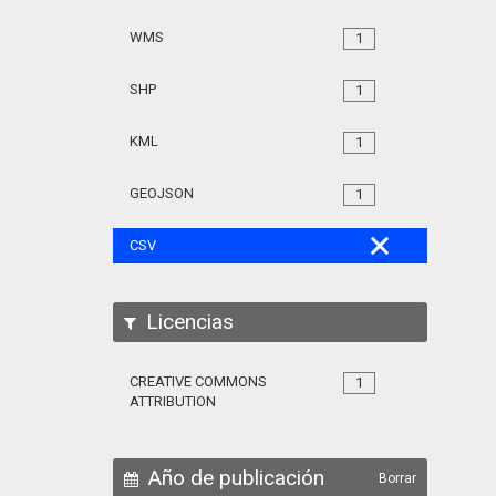
WMS
1
SHP
1
KML
1
GEOJSON
1
CSV
Licencias
CREATIVE COMMONS
1
ATTRIBUTION
Año de publicación
Borrar