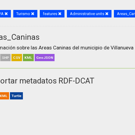
VA
Turismo
features
Administrative units
Areas_Ca
as_Caninas
mación sobre las Areas Caninas del municipio de Villanueva 
SHP
CSV
KML
GeoJSON
ortar metadatos RDF-DCAT
XML
Turtle