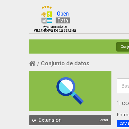
Conj
Conjunto de datos
1 c
Form
Extensión
Borrar
CSV