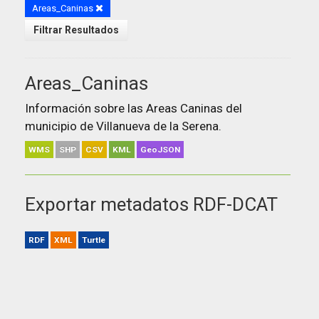
Areas_Caninas
Filtrar Resultados
Areas_Caninas
Información sobre las Areas Caninas del
municipio de Villanueva de la Serena.
WMS
SHP
CSV
KML
GeoJSON
Exportar metadatos RDF-DCAT
RDF
XML
Turtle