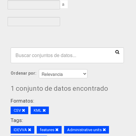
a
Ordenar por
1 conjunto de datos encontrado
Formatos:
CSV
KML
Tags:
IDEVVA
features
Administrative units