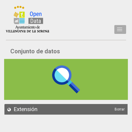
Inicio
Conjunto de datos
Datos
Conjuntos de datos
Concejalía
Temáticas
Acerca de
API
Extensión
Borrar
Actualización
Noticias