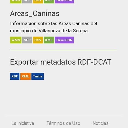
WMS
SHP
CSV
KML
GeoJSON
Areas_Caninas
Información sobre las Areas Caninas del
municipio de Villanueva de la Serena.
WMS
SHP
CSV
KML
GeoJSON
Exportar metadatos RDF-DCAT
RDF
XML
Turtle
La Iniciativa
Términos de Uso
Noticias