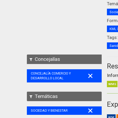
Temát
Socie
Form
KML
Tags:
Sani
Concejalías
Res
CONCEJALÍA COMERCIO Y
Infor
DESARROLLO LOCAL
WMS
Temáticas
Exp
SOCIEDAD Y BIENESTAR
RDF