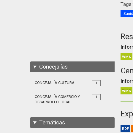
Tags:
Sani
Res
Infor
WMS
Concejalías
Cen
Infor
CONCEJALÍA CULTURA
1
WMS
CONCEJALÍA COMERCIO Y
1
DESARROLLO LOCAL
Exp
Temáticas
RDF