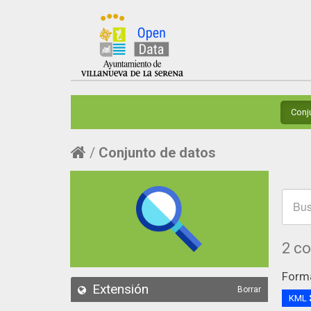
Conj
Conjunto de datos
2 c
Form
Extensión
Borrar
KML