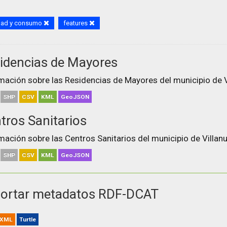
dad y consumo
features
idencias de Mayores
mación sobre las Residencias de Mayores del municipio de V
SHP
CSV
KML
GeoJSON
tros Sanitarios
mación sobre las Centros Sanitarios del municipio de Villanu
SHP
CSV
KML
GeoJSON
ortar metadatos RDF-DCAT
XML
Turtle