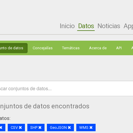
Inicio
Datos
Noticias
Ap
unto de datos
Concejalías
Temáticas
Acerca de
API
onjuntos de datos encontrados
atos:
CSV
SHP
GeoJSON
WMS