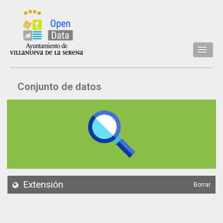
Inicio
Conjunto de datos
Datos
Conjuntos de datos
Concejalía
Temáticas
Acerca de
API
Extensión
Borrar
Actualización
Noticias