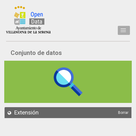
Inicio
Conjunto de datos
Datos
Conjuntos de datos
Concejalía
Temáticas
Acerca de
API
Extensión
Borrar
Actualización
Noticias