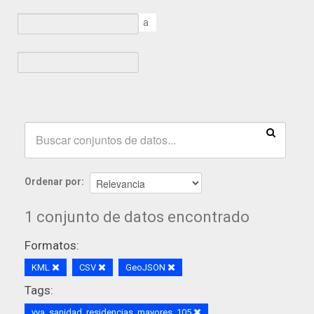
a
Ordenar por
1 conjunto de datos encontrado
Formatos:
KML
CSV
GeoJSON
Tags:
vva_sanidad_residencias_mayores_105