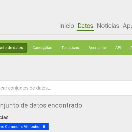
Inicio
Datos
Noticias
Ap
unto de datos
Concejalías
Temáticas
Acerca de
API
onjunto de datos encontrado
cias:
ive Commons Attribution