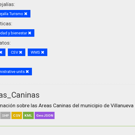
jalías:
jalía Turismo
icas:
dad y bienestar
atos:
CSV
WMS
istrative units
as_Caninas
mación sobre las Areas Caninas del municipio de Villanueva 
SHP
CSV
KML
GeoJSON