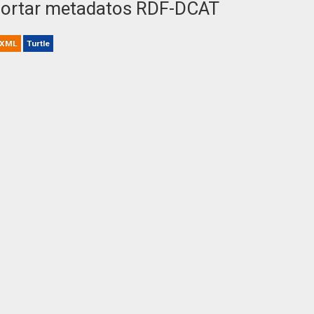
ortar metadatos RDF-DCAT
XML
Turtle