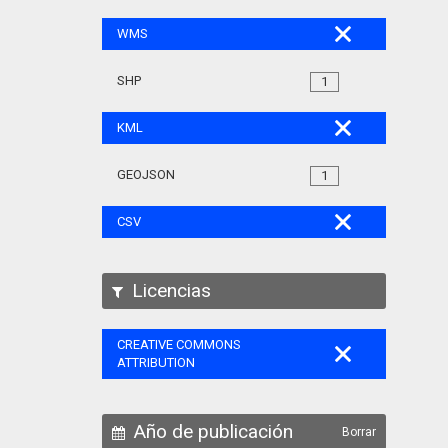
WMS
SHP
1
KML
GEOJSON
1
CSV
Licencias
CREATIVE COMMONS
ATTRIBUTION
Año de publicación
Borrar