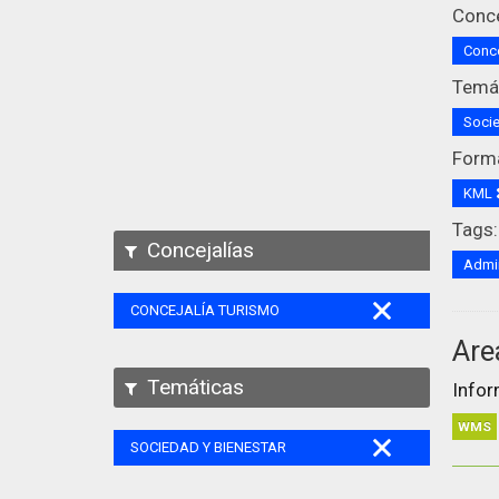
Conce
Conce
Temát
Socie
Form
KML
Tags:
Concejalías
Admin
CONCEJALÍA TURISMO
Are
Temáticas
Infor
WMS
SOCIEDAD Y BIENESTAR