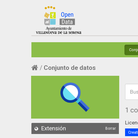
Conj
Conjunto de datos
1 c
Licen
Extensión
Borrar
Creat