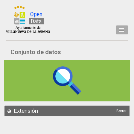
Inicio
Conjunto de datos
Datos
Conjuntos de datos
Concejalía
Temáticas
Acerca de
API
Extensión
Borrar
Actualización
Noticias