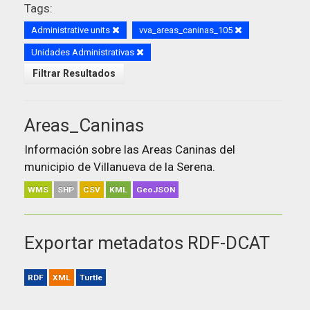
Tags:
Administrative units
vva_areas_caninas_105
Unidades Administrativas
Filtrar Resultados
Areas_Caninas
Información sobre las Areas Caninas del
municipio de Villanueva de la Serena.
WMS
SHP
CSV
KML
GeoJSON
Exportar metadatos RDF-DCAT
RDF
XML
Turtle