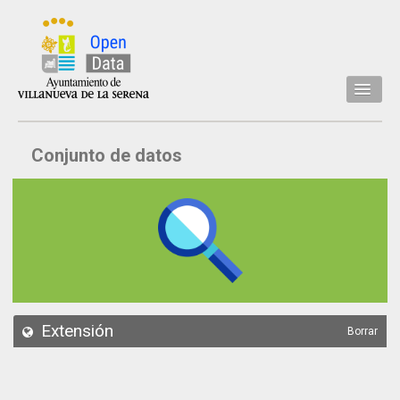
Inicio
Conjunto de datos
Datos
Conjuntos de datos
Concejalía
Temáticas
Acerca de
API
Extensión
Borrar
Actualización
Noticias