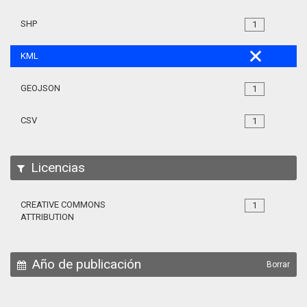
SHP
1
KML
GEOJSON
1
CSV
1
Licencias
CREATIVE COMMONS
1
ATTRIBUTION
Año de publicación
Borrar