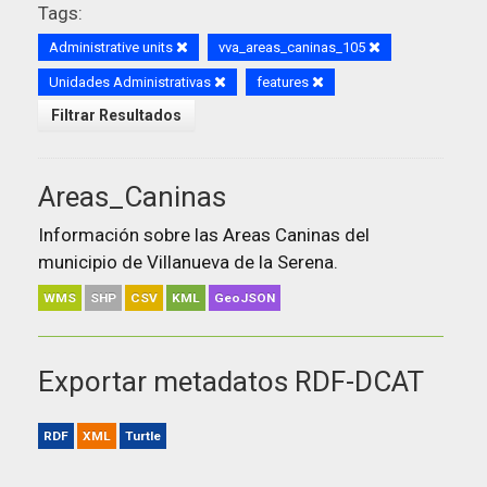
Tags:
Administrative units
vva_areas_caninas_105
Unidades Administrativas
features
Filtrar Resultados
Areas_Caninas
Información sobre las Areas Caninas del
municipio de Villanueva de la Serena.
WMS
SHP
CSV
KML
GeoJSON
Exportar metadatos RDF-DCAT
RDF
XML
Turtle