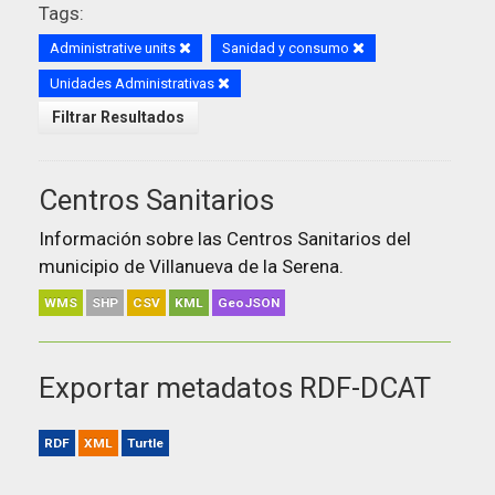
Tags:
Administrative units
Sanidad y consumo
Unidades Administrativas
Filtrar Resultados
Centros Sanitarios
Información sobre las Centros Sanitarios del
municipio de Villanueva de la Serena.
WMS
SHP
CSV
KML
GeoJSON
Exportar metadatos RDF-DCAT
RDF
XML
Turtle