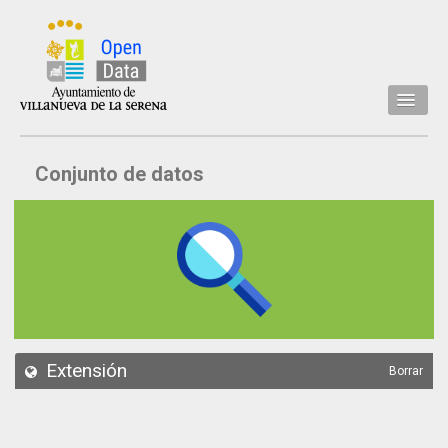
Inicio
Conjunto de datos
Datos
Conjuntos de datos
Concejalía
Temáticas
Acerca de
API
Extensión
Borrar
Actualización
Noticias