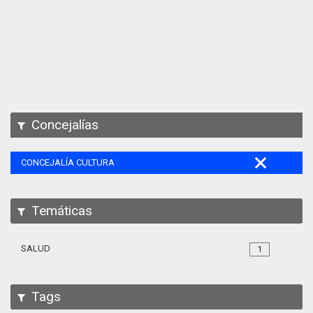
Apps
Participa
Documentación
SPARQL
Concejalías
CONCEJALÍA CULTURA
Temáticas
SALUD
1
Tags