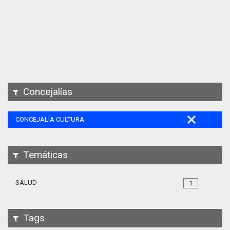
Apps
Participa
Documentación
SPARQL
Concejalías
CONCEJALÍA CULTURA
Temáticas
SALUD
1
Tags