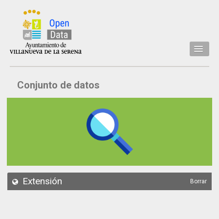
Inicio
Conjunto de datos
Datos
Conjuntos de datos
Concejalía
Temáticas
Acerca de
API
Extensión
Borrar
Actualización
Noticias