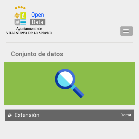
Inicio
Conjunto de datos
Datos
Conjuntos de datos
Concejalía
Temáticas
Acerca de
API
Extensión
Borrar
Actualización
Noticias