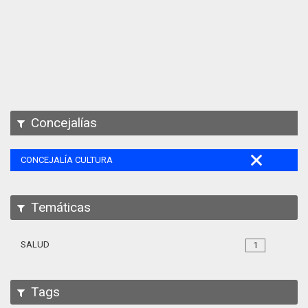
Apps
Participa
Documentación
SPARQL
Concejalías
CONCEJALÍA CULTURA
Temáticas
SALUD
1
Tags