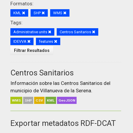
Formatos:
KML
SHP
WMS
Tags:
Administrative units
Centros Sanitarios
IDEVVA
features
Filtrar Resultados
Centros Sanitarios
Información sobre las Centros Sanitarios del
municipio de Villanueva de la Serena.
WMS
SHP
CSV
KML
GeoJSON
Exportar metadatos RDF-DCAT