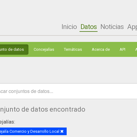
Inicio
Datos
Noticias
Ap
unto de datos
Concejalías
Temáticas
Acerca de
API
onjunto de datos encontrado
jalías:
jalía Comercio y Desarrollo Local