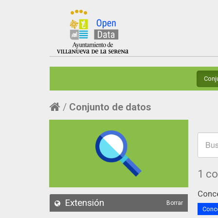
Conj
Conjunto de datos
1 c
Conce
Extensión
Borrar
Conce