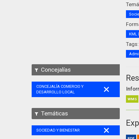
Temát
Socie
Form
KML
Tags:
Admin
Concejalías
Res
CONCEJALÍA COMERCIO Y
Infor
DESARROLLO LOCAL
WMS
Temáticas
Exp
SOCIEDAD Y BIENESTAR
RDF