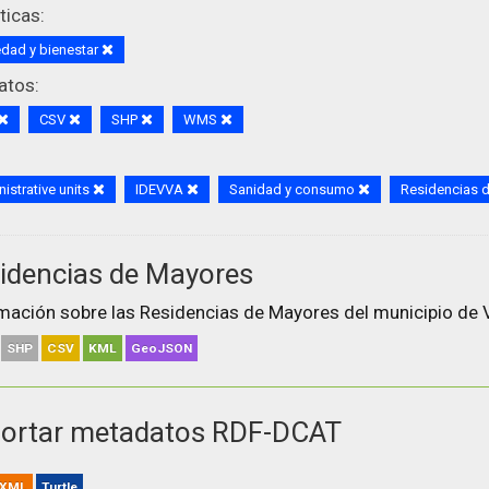
icas:
dad y bienestar
atos:
CSV
SHP
WMS
istrative units
IDEVVA
Sanidad y consumo
Residencias 
idencias de Mayores
mación sobre las Residencias de Mayores del municipio de V
SHP
CSV
KML
GeoJSON
ortar metadatos RDF-DCAT
XML
Turtle