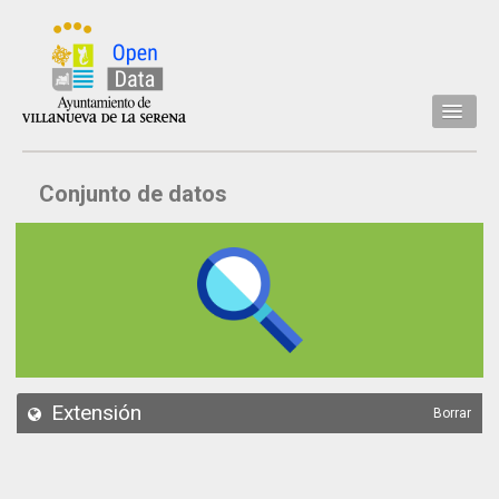
Inicio
Conjunto de datos
Datos
Conjuntos de datos
Concejalía
Temáticas
Acerca de
API
Extensión
Borrar
Actualización
Noticias