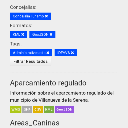
Concejalías:
Concejalía Turismo
Formatos:
KML
GeoJSON
Tags:
Administrative units
IDEVVA
Filtrar Resultados
Aparcamiento regulado
Información sobre el aparcamiento regulado del
municipio de Villanueva de la Serena.
WMS
SHP
CSV
KML
GeoJSON
Areas_Caninas