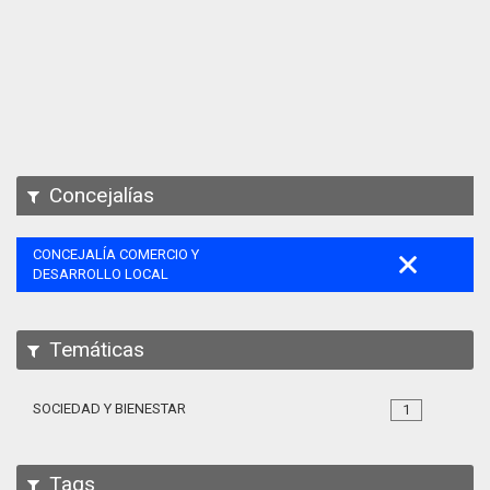
Apps
Participa
Documentación
SPARQL
Concejalías
CONCEJALÍA COMERCIO Y
DESARROLLO LOCAL
Temáticas
SOCIEDAD Y BIENESTAR
1
Tags