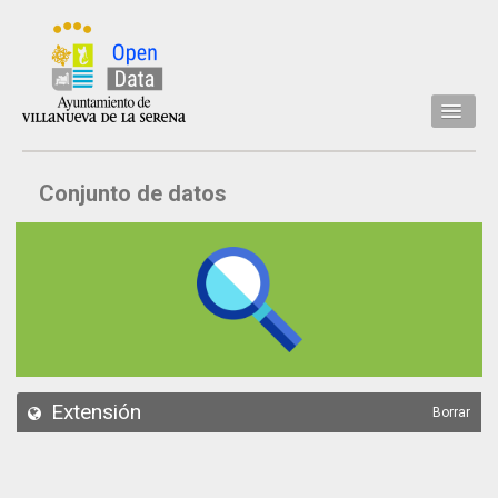
Inicio
Conjunto de datos
Datos
Conjuntos de datos
Concejalía
Temáticas
Acerca de
API
Extensión
Borrar
Actualización
Noticias