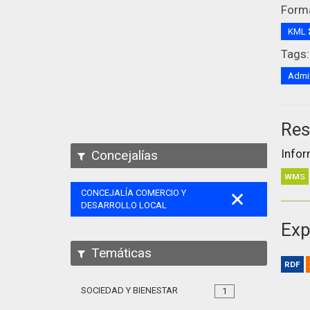
Form
KML
Tags:
Admin
Res
Infor
Concejalías
WMS
CONCEJALÍA COMERCIO Y
DESARROLLO LOCAL
Exp
Temáticas
RDF
SOCIEDAD Y BIENESTAR
1