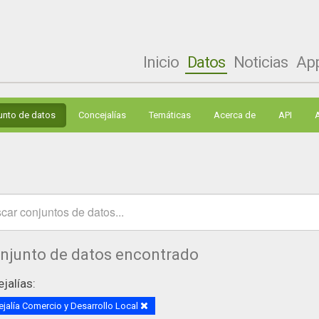
Inicio
Datos
Noticias
Ap
unto de datos
Concejalías
Temáticas
Acerca de
API
onjunto de datos encontrado
jalías:
jalía Comercio y Desarrollo Local