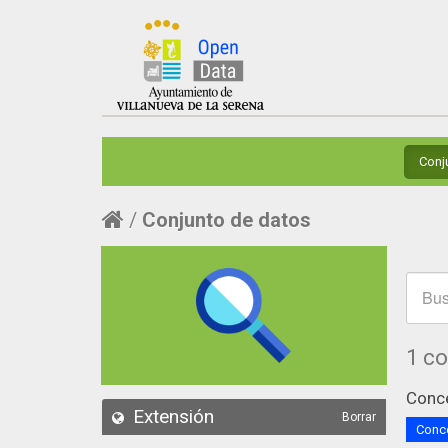
Conj
Conjunto de datos
1 c
Conce
Extensión
Borrar
Conce