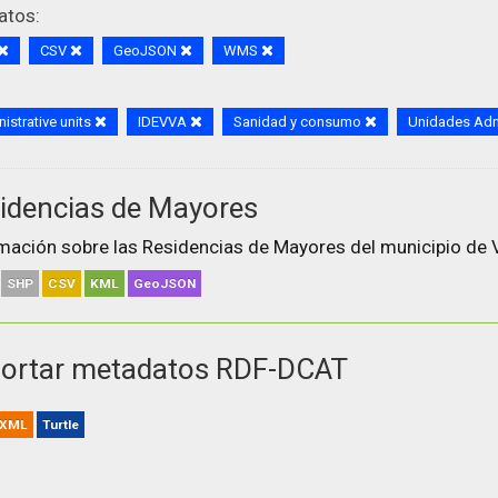
atos:
CSV
GeoJSON
WMS
istrative units
IDEVVA
Sanidad y consumo
Unidades Adm
idencias de Mayores
mación sobre las Residencias de Mayores del municipio de V
SHP
CSV
KML
GeoJSON
ortar metadatos RDF-DCAT
XML
Turtle