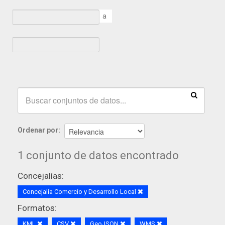
a
Ordenar por
1 conjunto de datos encontrado
Concejalías:
Concejalía Comercio y Desarrollo Local
Formatos:
KML
CSV
GeoJSON
WMS