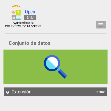
Inicio
Conjunto de datos
Datos
Conjuntos de datos
Concejalía
Temáticas
Acerca de
API
Extensión
Borrar
Actualización
Noticias