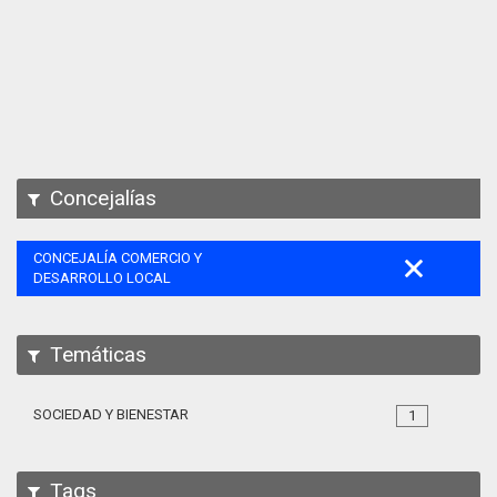
Apps
Participa
Documentación
SPARQL
Concejalías
CONCEJALÍA COMERCIO Y
DESARROLLO LOCAL
Temáticas
SOCIEDAD Y BIENESTAR
1
Tags