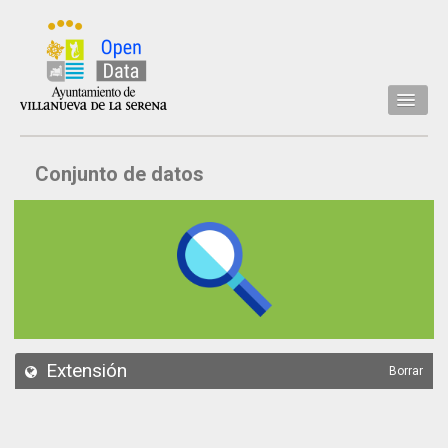
Inicio
Conjunto de datos
Datos
Conjuntos de datos
Concejalía
Temáticas
Acerca de
API
Extensión
Borrar
Actualización
Noticias