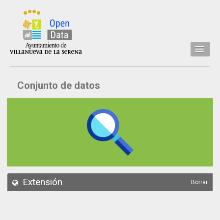
Inicio
Conjunto de datos
Datos
Conjuntos de datos
Concejalía
Temáticas
Acerca de
API
Extensión
Borrar
Actualización
Noticias