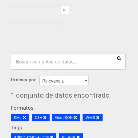
a
Ordenar por
1 conjunto de datos encontrado
Formatos:
KML
CSV
GeoJSON
WMS
Tags:
Administrative units
IDEVVA