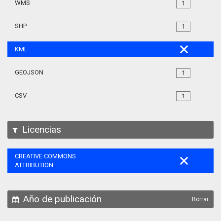
WMS
1
SHP
1
KML
GEOJSON
1
CSV
1
Licencias
CREATIVE COMMONS
ATTRIBUTION
Año de publicación
Borrar