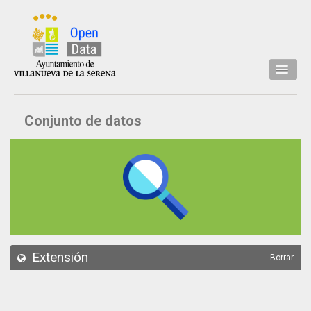
Inicio
Conjunto de datos
Datos
Conjuntos de datos
Concejalía
Temáticas
Acerca de
API
Extensión
Borrar
Actualización
Noticias