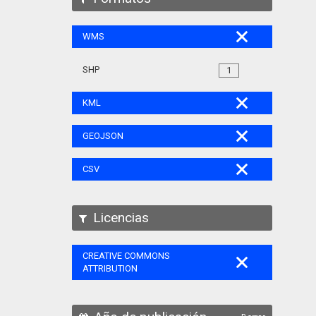
WMS
SHP
1
KML
GEOJSON
CSV
Licencias
CREATIVE COMMONS
ATTRIBUTION