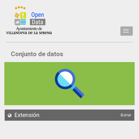
Inicio
Conjunto de datos
Datos
Conjuntos de datos
Concejalía
Temáticas
Acerca de
API
Extensión
Borrar
Actualización
Noticias