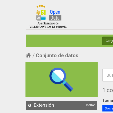
Conj
Conjunto de datos
1 c
Temát
Extensión
Borrar
Socie