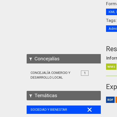
Form
KML
Tags:
Admin
Res
Infor
Concejalías
WMS
CONCEJALÍA COMERCIO Y
1
DESARROLLO LOCAL
Exp
Temáticas
RDF
SOCIEDAD Y BIENESTAR