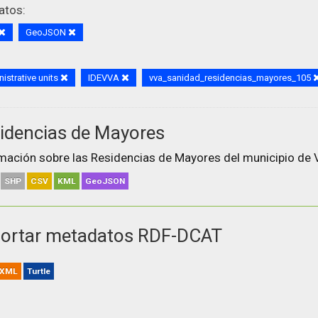
atos:
GeoJSON
istrative units
IDEVVA
vva_sanidad_residencias_mayores_105
idencias de Mayores
mación sobre las Residencias de Mayores del municipio de V
SHP
CSV
KML
GeoJSON
ortar metadatos RDF-DCAT
XML
Turtle