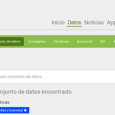
Inicio
Datos
Noticias
Ap
unto de datos
Concejalías
Temáticas
Acerca de
API
onjunto de datos encontrado
icas:
dad y bienestar