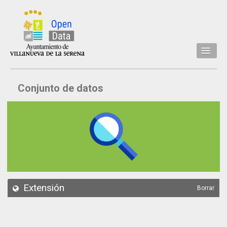
Inicio
Conjunto de datos
Datos
Conjuntos de datos
Concejalía
Temáticas
Acerca de
API
Extensión
Borrar
Actualización
Noticias