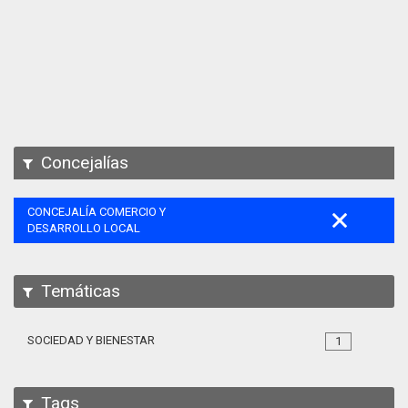
Apps
Participa
Documentación
SPARQL
Concejalías
CONCEJALÍA COMERCIO Y
DESARROLLO LOCAL
Temáticas
SOCIEDAD Y BIENESTAR
1
Tags