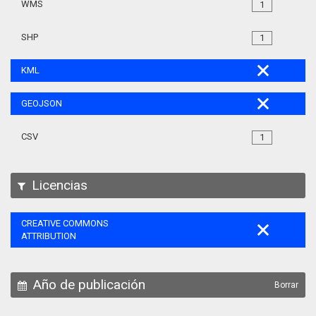
WMS
1
SHP
1
KML
GEOJSON
CSV
1
Licencias
CREATIVE COMMONS
ATTRIBUTION
Año de publicación
Borrar