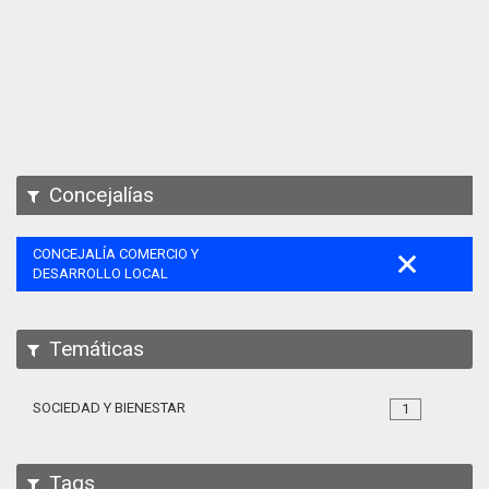
Apps
Participa
Documentación
SPARQL
Concejalías
CONCEJALÍA COMERCIO Y
DESARROLLO LOCAL
Temáticas
SOCIEDAD Y BIENESTAR
1
Tags