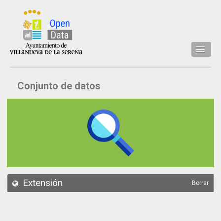
Inicio
Conjunto de datos
Datos
Conjuntos de datos
Concejalía
Temáticas
Acerca de
API
Extensión
Borrar
Actualización
Noticias