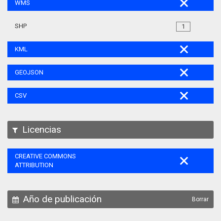
WMS
SHP
1
KML
GEOJSON
CSV
Licencias
CREATIVE COMMONS
ATTRIBUTION
Año de publicación
Borrar