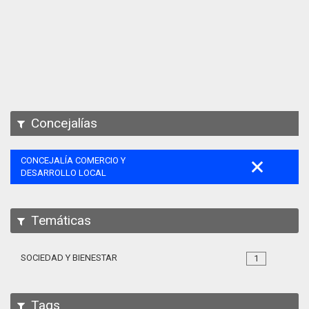
Apps
Participa
Documentación
SPARQL
Concejalías
CONCEJALÍA COMERCIO Y
DESARROLLO LOCAL
Temáticas
SOCIEDAD Y BIENESTAR
1
Tags