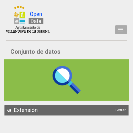
Inicio
Conjunto de datos
Datos
Conjuntos de datos
Concejalía
Temáticas
Acerca de
API
Extensión
Borrar
Actualización
Noticias