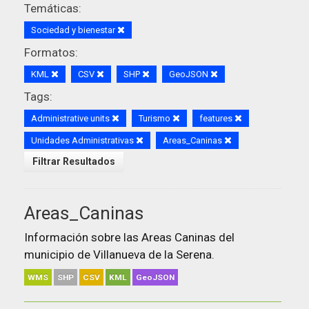
Temáticas:
Sociedad y bienestar
Formatos:
KML
CSV
SHP
GeoJSON
Tags:
Administrative units
Turismo
features
Unidades Administrativas
Areas_Caninas
Filtrar Resultados
Areas_Caninas
Información sobre las Areas Caninas del
municipio de Villanueva de la Serena.
WMS
SHP
CSV
KML
GeoJSON