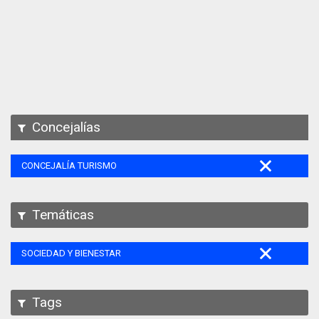
Apps
Participa
Documentación
SPARQL
Concejalías
CONCEJALÍA TURISMO
Temáticas
SOCIEDAD Y BIENESTAR
Tags