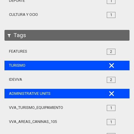
DEPORTE
1
CULTURA Y OCIO
1
Tags
FEATURES
2
TURISMO
IDEVVA
2
ADMINISTRATIVE UNITS
VVA_TURISMO_EQUIPAMIENTO_105
1
VVA_AREAS_CANINAS_105
1