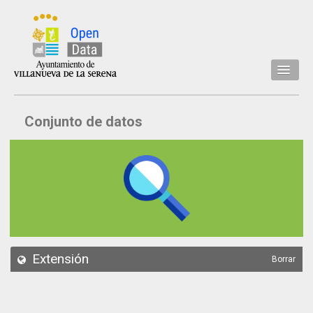
Inicio
Conjunto de datos
Datos
Conjuntos de datos
Concejalía
Temáticas
Acerca de
API
Extensión
Borrar
Actualización
Noticias