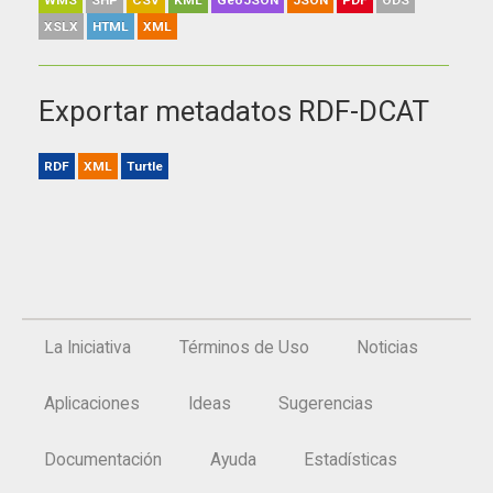
WMS
SHP
CSV
KML
GeoJSON
JSON
PDF
ODS
XSLX
HTML
XML
Exportar metadatos RDF-DCAT
RDF
XML
Turtle
La Iniciativa
Términos de Uso
Noticias
Aplicaciones
Ideas
Sugerencias
Documentación
Ayuda
Estadísticas