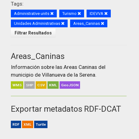
Tags:
Administrative units
Turismo
IDEVVA
Unidades Administrativas
Areas_Caninas
Filtrar Resultados
Areas_Caninas
Información sobre las Areas Caninas del
municipio de Villanueva de la Serena.
WMS
SHP
CSV
KML
GeoJSON
Exportar metadatos RDF-DCAT
RDF
XML
Turtle