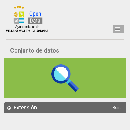
Inicio
Conjunto de datos
Datos
Conjuntos de datos
Concejalía
Temáticas
Acerca de
API
Extensión
Borrar
Actualización
Noticias