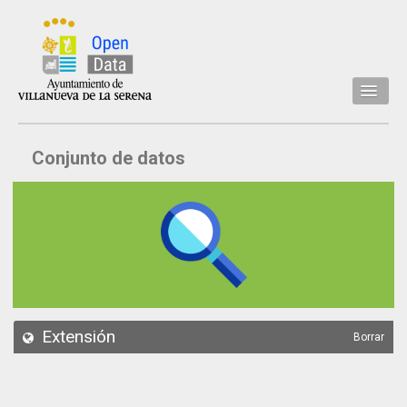
Inicio
Conjunto de datos
Datos
Conjuntos de datos
Concejalía
Temáticas
Acerca de
API
Extensión
Borrar
Actualización
Noticias