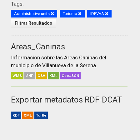
Tags:
Administrative units
Turismo
IDEVVA
Filtrar Resultados
Areas_Caninas
Información sobre las Areas Caninas del
municipio de Villanueva de la Serena.
WMS
SHP
CSV
KML
GeoJSON
Exportar metadatos RDF-DCAT
RDF
XML
Turtle