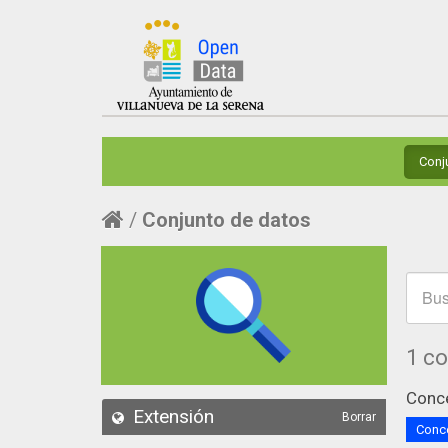
Conj
Conjunto de datos
1 c
Conce
Extensión
Borrar
Conce