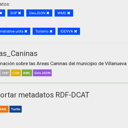
atos:
SHP
GeoJSON
WMS
istrative units
Turismo
IDEVVA
as_Caninas
mación sobre las Areas Caninas del municipio de Villanueva 
SHP
CSV
KML
GeoJSON
ortar metadatos RDF-DCAT
XML
Turtle