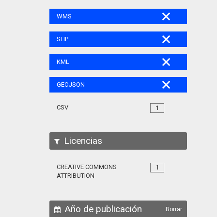
WMS
SHP
KML
GEOJSON
CSV
1
Licencias
CREATIVE COMMONS
1
ATTRIBUTION
Año de publicación
Borrar