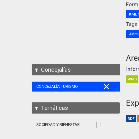
Form
KML
Tags:
Admin
Are
Infor
Concejalías
WMS
CONCEJALÍA TURISMO
Exp
Temáticas
RDF
SOCIEDAD Y BIENESTAR
1