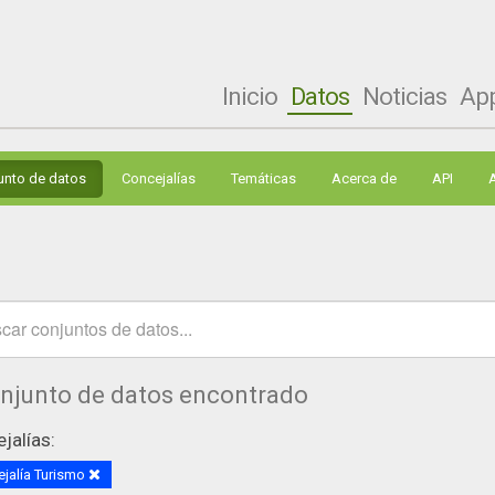
Inicio
Datos
Noticias
Ap
unto de datos
Concejalías
Temáticas
Acerca de
API
onjunto de datos encontrado
jalías:
jalía Turismo