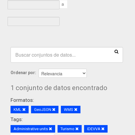
a
Ordenar por
1 conjunto de datos encontrado
Formatos:
KML
GeoJSON
WMS
Tags:
Administrative units
Turismo
IDEVVA