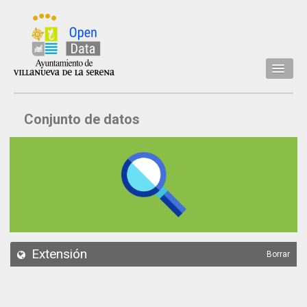
Inicio
Conjunto de datos
Datos
Conjuntos de datos
Concejalía
Temáticas
Acerca de
API
Extensión
Borrar
Actualización
Noticias