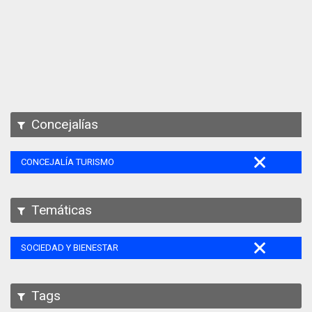
Apps
Participa
Documentación
SPARQL
Concejalías
CONCEJALÍA TURISMO
Temáticas
SOCIEDAD Y BIENESTAR
Tags