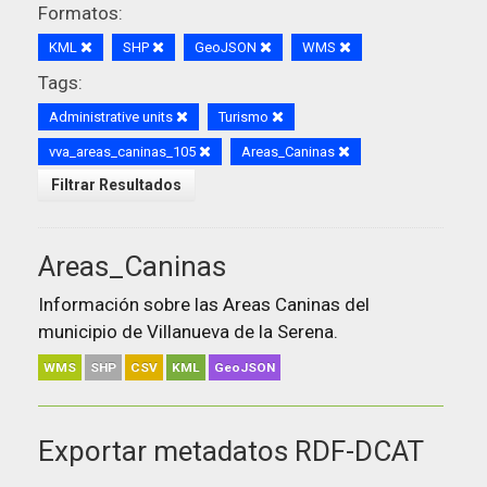
Formatos:
KML
SHP
GeoJSON
WMS
Tags:
Administrative units
Turismo
vva_areas_caninas_105
Areas_Caninas
Filtrar Resultados
Areas_Caninas
Información sobre las Areas Caninas del
municipio de Villanueva de la Serena.
WMS
SHP
CSV
KML
GeoJSON
Exportar metadatos RDF-DCAT