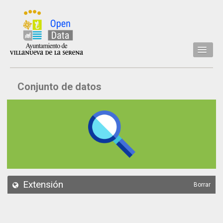
Inicio
Conjunto de datos
Datos
Conjuntos de datos
Concejalía
Temáticas
Acerca de
API
Extensión
Borrar
Actualización
Noticias