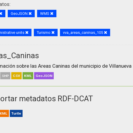
atos:
GeoJSON
WMS
istrative units
Turismo
vva_areas_caninas_105
as_Caninas
mación sobre las Areas Caninas del municipio de Villanueva 
SHP
CSV
KML
GeoJSON
ortar metadatos RDF-DCAT
XML
Turtle