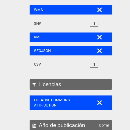
WMS
SHP
1
KML
GEOJSON
CSV
1
Licencias
CREATIVE COMMONS
ATTRIBUTION
Año de publicación
Borrar