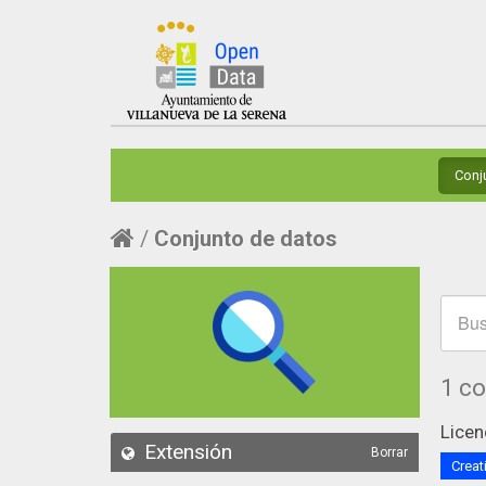
Conj
Conjunto de datos
1 c
Licen
Extensión
Borrar
Creat