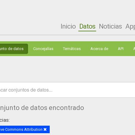
Inicio
Datos
Noticias
Ap
unto de datos
Concejalías
Temáticas
Acerca de
API
onjunto de datos encontrado
cias:
ive Commons Attribution