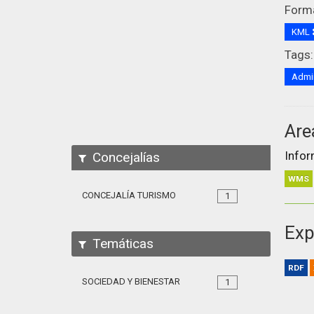
Form
KML
Tags:
Admin
Are
Infor
Concejalías
WMS
CONCEJALÍA TURISMO
1
Exp
Temáticas
RDF
SOCIEDAD Y BIENESTAR
1