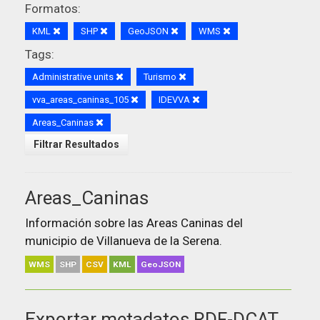
Formatos:
KML
SHP
GeoJSON
WMS
Tags:
Administrative units
Turismo
vva_areas_caninas_105
IDEVVA
Areas_Caninas
Filtrar Resultados
Areas_Caninas
Información sobre las Areas Caninas del
municipio de Villanueva de la Serena.
WMS
SHP
CSV
KML
GeoJSON
Exportar metadatos RDF-DCAT