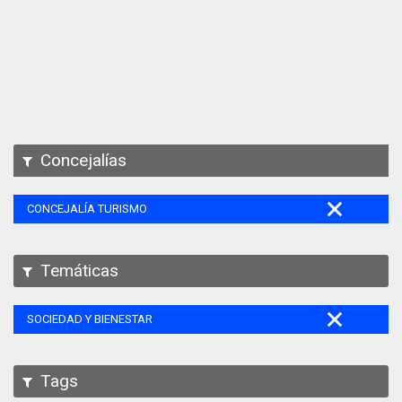
Apps
Participa
Documentación
SPARQL
Concejalías
CONCEJALÍA TURISMO
Temáticas
SOCIEDAD Y BIENESTAR
Tags