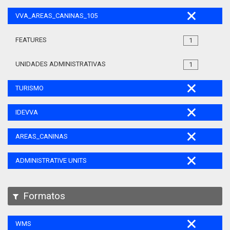
VVA_AREAS_CANINAS_105
FEATURES
1
UNIDADES ADMINISTRATIVAS
1
TURISMO
IDEVVA
AREAS_CANINAS
ADMINISTRATIVE UNITS
Formatos
WMS