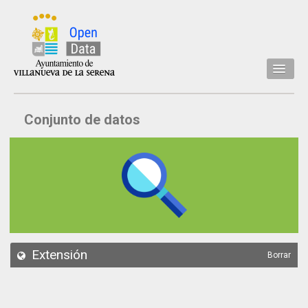
Inicio
Conjunto de datos
Datos
Conjuntos de datos
Concejalía
Temáticas
Acerca de
API
Extensión
Borrar
Actualización
Noticias