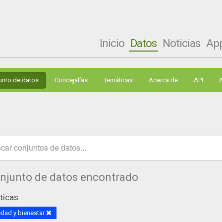
Inicio
Datos
Noticias
Ap
unto de datos
Concejalías
Temáticas
Acerca de
API
onjunto de datos encontrado
icas:
dad y bienestar