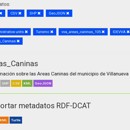
atos:
CSV
SHP
GeoJSON
istrative units
Turismo
vva_areas_caninas_105
IDEVVA
s_Caninas
as_Caninas
mación sobre las Areas Caninas del municipio de Villanueva 
SHP
CSV
KML
GeoJSON
ortar metadatos RDF-DCAT
XML
Turtle