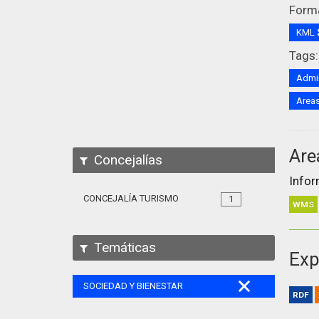
Form
KML
Tags:
Admin
Area
Are
Concejalías
Infor
CONCEJALÍA TURISMO
1
WMS
Temáticas
Exp
SOCIEDAD Y BIENESTAR
RDF