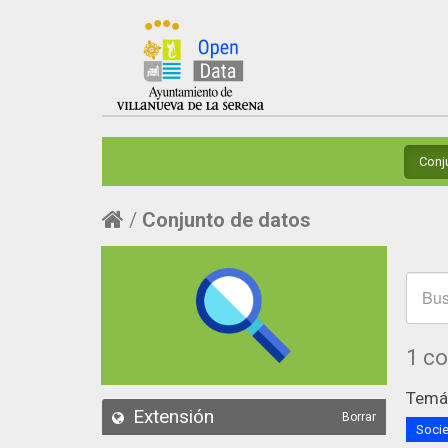
Conj
Conjunto de datos
1 c
Temát
Extensión
Borrar
Socie