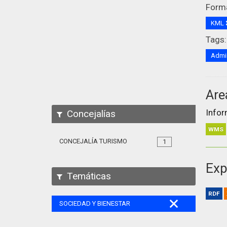
Form
KML
Tags:
Admin
Are
Infor
Concejalías
WMS
CONCEJALÍA TURISMO
1
Exp
Temáticas
RDF
SOCIEDAD Y BIENESTAR