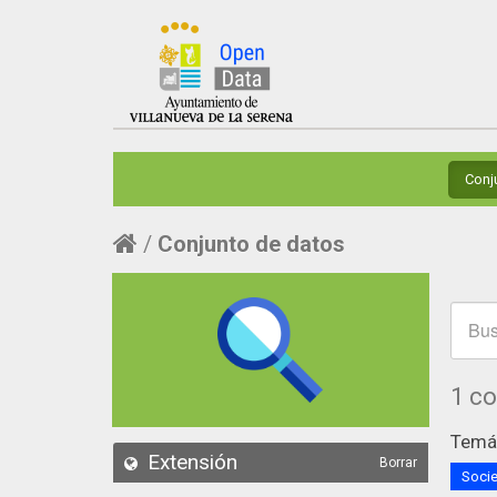
Conj
Conjunto de datos
1 c
Temát
Extensión
Borrar
Socie