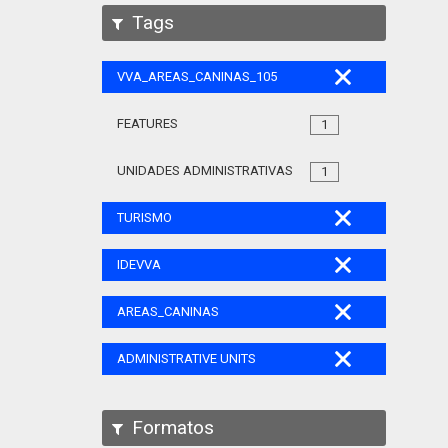
Tags
VVA_AREAS_CANINAS_105
FEATURES
1
UNIDADES ADMINISTRATIVAS
1
TURISMO
IDEVVA
AREAS_CANINAS
ADMINISTRATIVE UNITS
Formatos