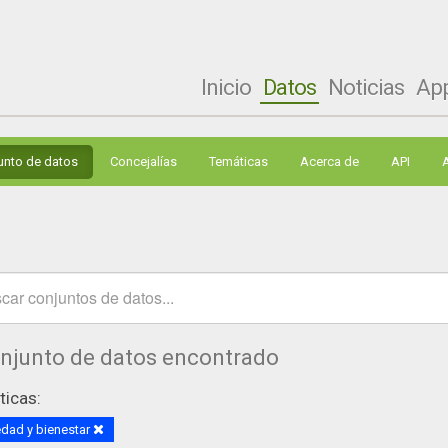
Inicio
Datos
Noticias
Ap
unto de datos
Concejalías
Temáticas
Acerca de
API
onjunto de datos encontrado
icas:
dad y bienestar