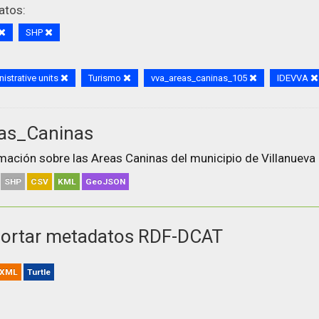
atos:
SHP
istrative units
Turismo
vva_areas_caninas_105
IDEVVA
as_Caninas
mación sobre las Areas Caninas del municipio de Villanueva 
SHP
CSV
KML
GeoJSON
ortar metadatos RDF-DCAT
XML
Turtle