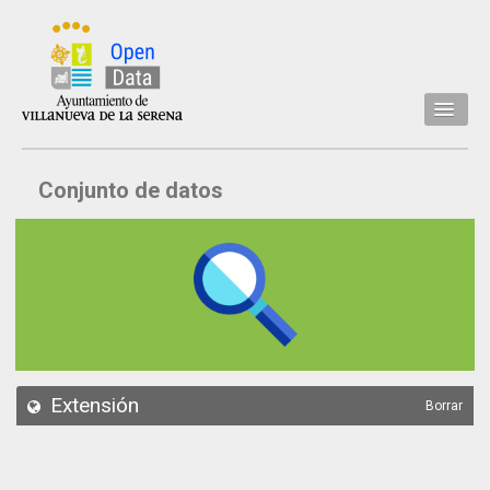
Inicio
Conjunto de datos
Datos
Conjuntos de datos
Concejalía
Temáticas
Acerca de
API
Extensión
Borrar
Actualización
Noticias