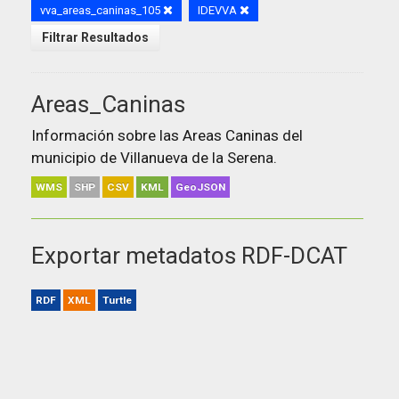
vva_areas_caninas_105
IDEVVA
Filtrar Resultados
Areas_Caninas
Información sobre las Areas Caninas del
municipio de Villanueva de la Serena.
WMS
SHP
CSV
KML
GeoJSON
Exportar metadatos RDF-DCAT
RDF
XML
Turtle