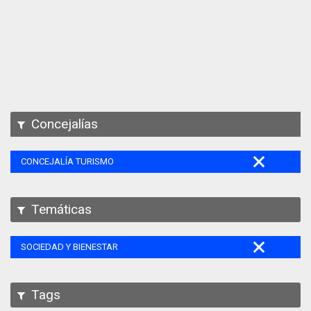
Apps
Participa
Documentación
SPARQL
Concejalías
CONCEJALÍA TURISMO
Temáticas
SOCIEDAD Y BIENESTAR
Tags