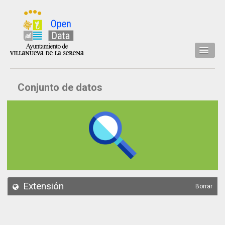
Inicio
Conjunto de datos
Datos
Conjuntos de datos
Concejalía
Temáticas
Acerca de
API
Extensión
Borrar
Actualización
Noticias