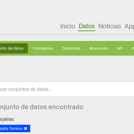
Inicio
Datos
Noticias
Ap
unto de datos
Concejalías
Temáticas
Acerca de
API
onjunto de datos encontrado
jalías:
jalía Turismo