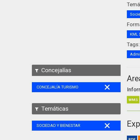
Temát
Socie
Form
KML
Tags:
Admin
Concejalías
Are
CONCEJALÍA TURISMO
Infor
WMS
Temáticas
Exp
SOCIEDAD Y BIENESTAR
RDF