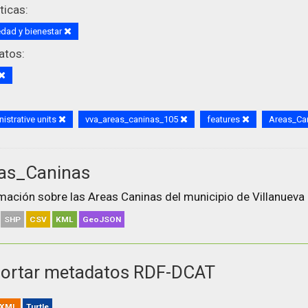
icas:
dad y bienestar
atos:
istrative units
vva_areas_caninas_105
features
Areas_Ca
as_Caninas
mación sobre las Areas Caninas del municipio de Villanueva 
SHP
CSV
KML
GeoJSON
ortar metadatos RDF-DCAT
XML
Turtle