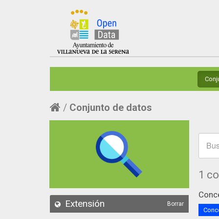
Conj
Conjunto de datos
1 c
Conce
Extensión
Borrar
Conce