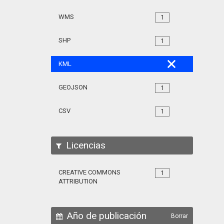
WMS
1
SHP
1
KML
GEOJSON
1
CSV
1
Licencias
CREATIVE COMMONS
1
ATTRIBUTION
Año de publicación
Borrar