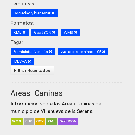
Temáticas:
Sociedad y bienestar
Formatos:
KML
GeoJSON
WMS
Tags:
Administrative units
vva_areas_caninas_105
IDEVVA
Filtrar Resultados
Areas_Caninas
Información sobre las Areas Caninas del
municipio de Villanueva de la Serena.
WMS
SHP
CSV
KML
GeoJSON