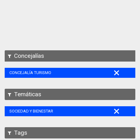
Apps
Participa
Documentación
SPARQL
Concejalías
CONCEJALÍA TURISMO
Temáticas
SOCIEDAD Y BIENESTAR
Tags