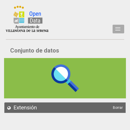
Inicio
Conjunto de datos
Datos
Conjuntos de datos
Concejalía
Temáticas
Acerca de
API
Extensión
Borrar
Actualización
Noticias