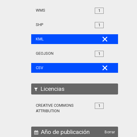
WMS
1
SHP
1
KML
GEOJSON
1
CSV
Licencias
CREATIVE COMMONS
1
ATTRIBUTION
Año de publicación
Borrar