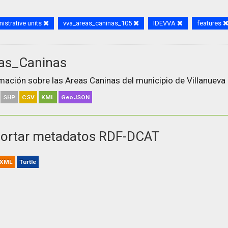
istrative units
vva_areas_caninas_105
IDEVVA
features
as_Caninas
mación sobre las Areas Caninas del municipio de Villanueva 
SHP
CSV
KML
GeoJSON
ortar metadatos RDF-DCAT
XML
Turtle