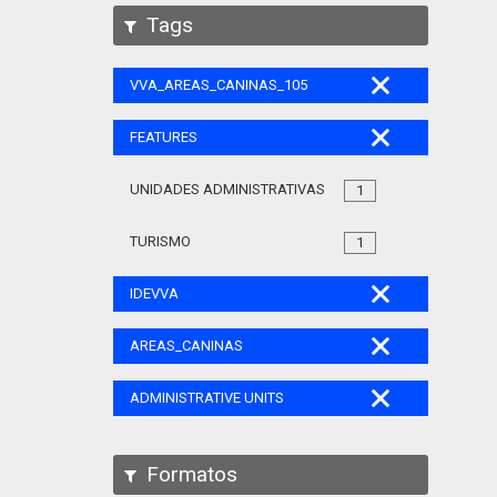
Tags
VVA_AREAS_CANINAS_105
FEATURES
UNIDADES ADMINISTRATIVAS
1
TURISMO
1
IDEVVA
AREAS_CANINAS
ADMINISTRATIVE UNITS
Formatos