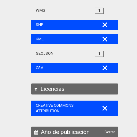
WMS
1
SHP
KML
GEOJSON
1
CSV
Licencias
CREATIVE COMMONS
ATTRIBUTION
Año de publicación
Borrar