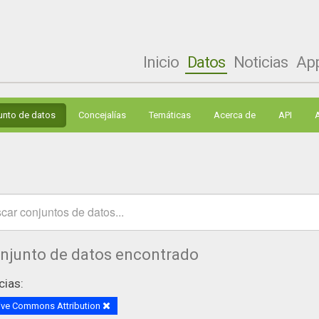
Inicio
Datos
Noticias
Ap
unto de datos
Concejalías
Temáticas
Acerca de
API
onjunto de datos encontrado
cias:
ive Commons Attribution