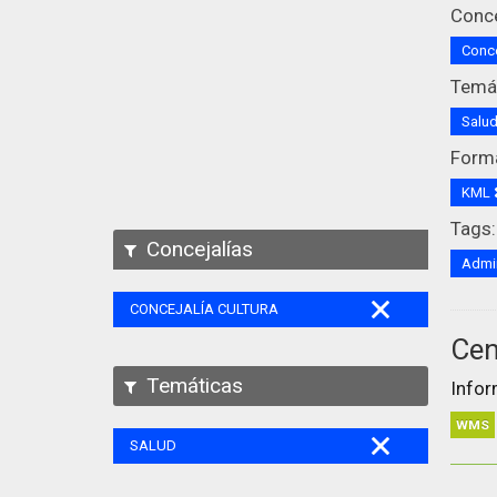
Conce
Conce
Temát
Salu
Form
KML
Tags:
Concejalías
Admin
CONCEJALÍA CULTURA
Cen
Temáticas
Infor
WMS
SALUD