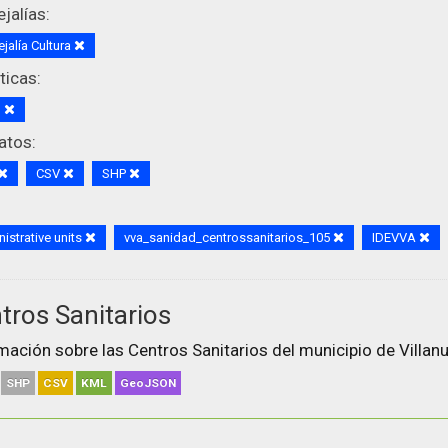
jalías:
jalía Cultura
icas:
d
atos:
CSV
SHP
istrative units
vva_sanidad_centrossanitarios_105
IDEVVA
tros Sanitarios
mación sobre las Centros Sanitarios del municipio de Villanu
SHP
CSV
KML
GeoJSON