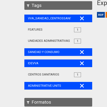
Exp
Tags
RDF
VVA_SANIDAD_CENTROSSANITARIOS_105
FEATURES
1
UNIDADES ADMINISTRATIVAS
1
SANIDAD Y CONSUMO
IDEVVA
CENTROS SANITARIOS
1
ADMINISTRATIVE UNITS
Formatos