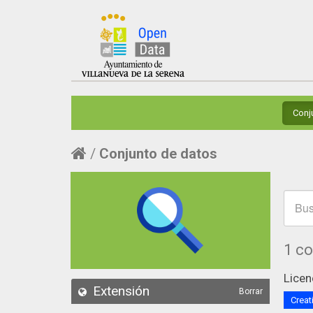
Conj
Conjunto de datos
1 c
Licen
Extensión
Borrar
Creat